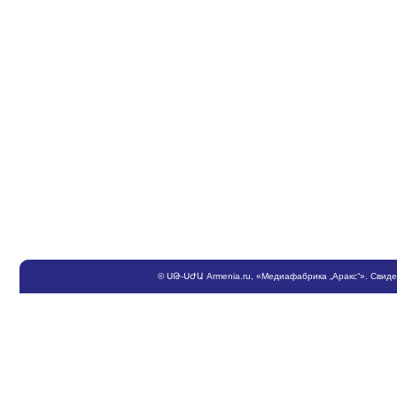
©
ՍԹ
-
ՍԺԱ
Armenia.ru
, «Медиафабрика „Аракс“». Свид