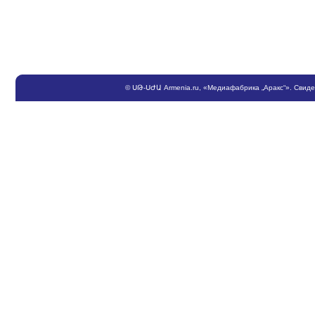
©
ՍԹ
-
ՍԺԱ
Armenia.ru
, «Медиафабрика „Аракс“». Свид