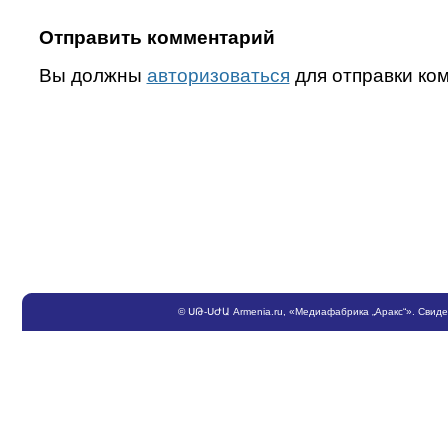
Отправить комментарий
Вы должны
авторизоваться
для отправки ко
©
ՍԹ
-
ՍԺԱ
Armenia.ru
, «Медиафабрика „Аракс“». Свид