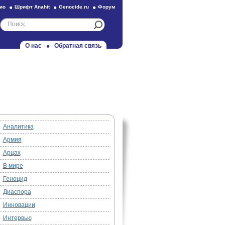
ио
Шрифт Anahit
Genocide.ru
Форум
О нас
Обратная связь
Аналитика
Армия
Арцах
В мире
Геноцид
Диаспора
Инновации
Интервью