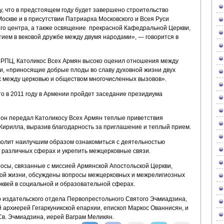
, что в предстоящем году будет завершено строительство
Москве и в присутствии Патриарха Московского и Всея Руси
ого центра, а также освящение прекрасной Кафедральной Церкви,
ием в вековой дружбе между двумя народами», — говорится в
 РПЦ, Католикос Всех Армян высоко оценил отношения между
и, «приносящие добрые плоды во славу духовной жизни двух
 между церковью и обществом многочисленных вызовов».
о в 2011 году в Армении пройдет заседание президиума
он передал Католикосу Всех Армян теплые приветствия
 Кирилла, выразив благодарность за приглашение и теплый прием.
зволит наилучшим образом ознакомиться с деятельностью
 различных сферах и укрепить межцерковные связи.
росы, связанные с миссией Армянской Апостольской Церкви,
ной жизни, обсуждены вопросы межцерковных и межрелигиозных
рквей в социальной и образовательной сферах.
р издательского отдела Первопрестольного Святого Эчмиадзина,
 архиерей Гегаркуникской епархии, епископ Маркос Ованнисян, и
в. Эчмиадзина, иерей Ваграм Меликян.