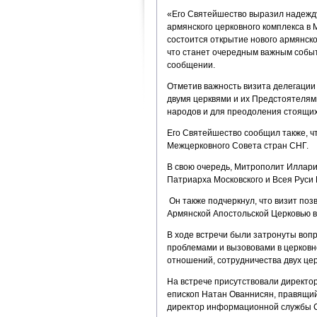
«Его Святейшество выразил надежду
армянского церковного комплекса в 
состоится открытие нового армянск
что станет очередным важным событ
сообщении.
Отметив важность визита делегации
двумя церквями и их Предстоятелям
народов и для преодоления стоящих
Его Святейшество сообщил также, чт
Межцерковного Совета стран СНГ.
В свою очередь, Митрополит Иллари
Патриарха Московского и Всея Руси
Он также подчеркнул, что визит по
Армянской Апостольской Церковью в
В ходе встречи были затронуты воп
проблемами и вызововами в церков
отношений, сотрудничества двух це
На встрече присутствовали директо
епископ Натан Ованнисян, правящий
директор информационной службы С