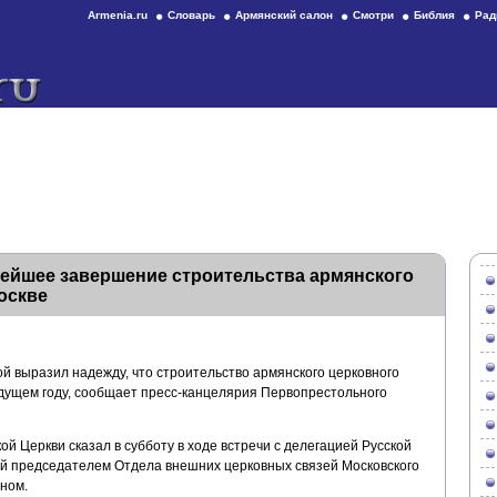
Armenia.ru
Словарь
Армянский салон
Смотри
Библия
Рад
орейшее завершение строительства армянского
оскве
й выразил надежду, что строительство армянского церковного
удущем году, сообщает пресс-канцелярия Первопрестольного
ой Церкви сказал в субботу в ходе встречи с делегацией Русской
й председателем Отдела внешних церковных связей Московского
ном.