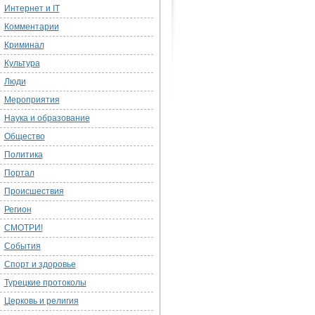
Интернет и IT
Комментарии
Криминал
Культура
Люди
Мероприятия
Наука и образование
Общество
Политика
Портал
Происшествия
Регион
СМОТРИ!
События
Спорт и здоровье
Турецкие протоколы
Церковь и религия