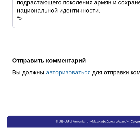
подрастающего поколения армян и сохран
национальной идентичности.
">
Отправить комментарий
Вы должны
авторизоваться
для отправки ко
©
ՍԹ
-
ՍԺԱ
Armenia.ru
, «Медиафабрика „Аракс“». Свид