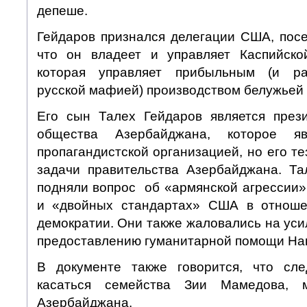
депеше.
Гейдаров признался делегации США, пос
что он владеет и управляет Каспийско
которая управляет прибыльным (и ра
русской мафией) производством белужьей
Его сын Талех Гейдаров является през
общества Азербайджана, которое яв
пропагандистской организацией, но его т
задачи правительства Азербайджана. Т
подняли вопрос об «армянской агрессии»
и «двойных стандартах» США в отноше
демократии. Они также жаловались на ус
предоставлению гуманитарной помощи Наг
В документе также говорится, что сл
касаться семейства Зии Мамедова, м
Азербайджана.