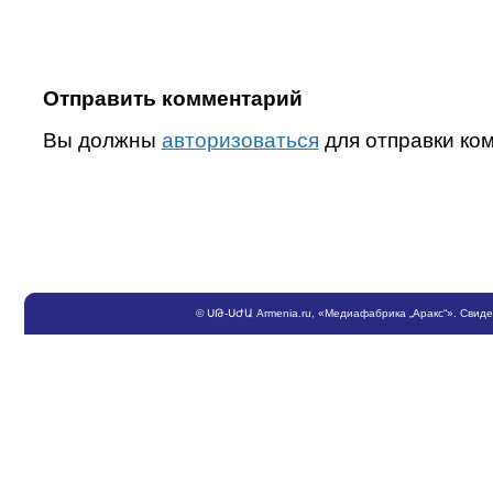
Отправить комментарий
Вы должны
авторизоваться
для отправки ко
©
ՍԹ
-
ՍԺԱ
Armenia.ru
, «Медиафабрика „Аракс“». Свид