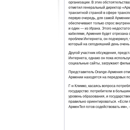
организации. В этих обстоятельства
отметил генеральный директор «Арм
транзитной страной в сфере транспо
первую очередь, для самой Армении
обеспечивают только спрос внутренн
и один — из Ирана. Этого недостаточн
кабелями, Армения будет отрезана о
проблем Интернета, он подчеркнул, 
который на сегодняшний день очень
Другой участник обсуждения, предст
Интернета, однако он пока использу
социальные сайты, загружают фильм
Представитель Orange-Армения отме
Армении находятся на передовых по
Г-н Климко, касаясь вопроса потреб
государство: потребители в большин
уровень образования, и государств
правильно ориентироваться. «Если 
АрменТел готов содействовать им», 