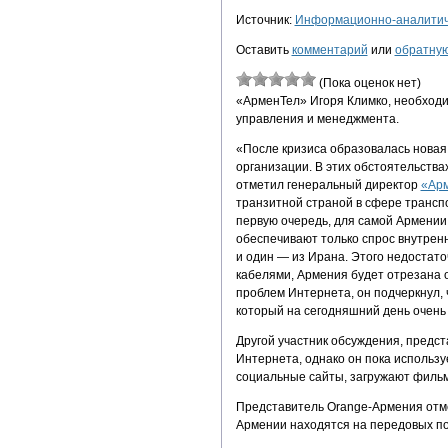
Источник:
Информационно-аналитиче
Оставить
комментарий
или
обратную
(Пока оценок нет)
«АрменТел» Игоря Климко, необходи
управления и менеджмента.
«После кризиса образовалась новая
организации. В этих обстоятельства
отметил генеральный директор
«Ар
транзитной страной в сфере транспо
первую очередь, для самой Армении
обеспечивают только спрос внутренн
и один — из Ирана. Этого недостаточн
кабелями, Армения будет отрезана о
проблем Интернета, он подчеркнул, 
который на сегодняшний день очень
Другой участник обсуждения, предст
Интернета, однако он пока использу
социальные сайты, загружают фильм
Представитель Orange-Армения отме
Армении находятся на передовых по