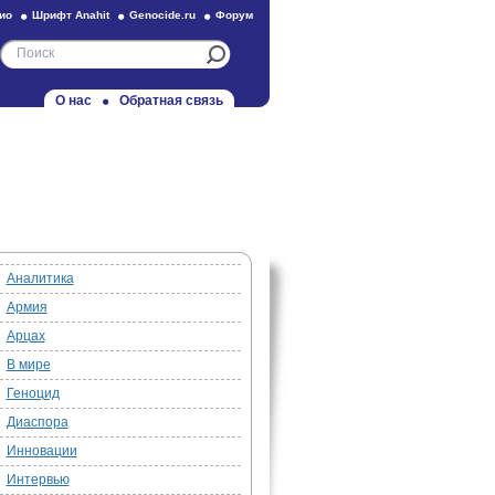
ио
Шрифт Anahit
Genocide.ru
Форум
О нас
Обратная связь
Аналитика
Армия
Арцах
В мире
Геноцид
Диаспора
Инновации
Интервью