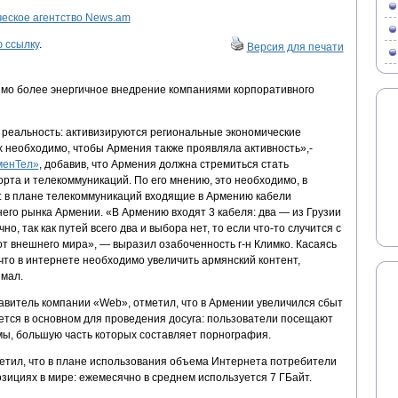
ское агентство News.am
 ссылку
.
Версия для печати
мо более энергичное внедрение компаниями корпоративного
 реальность: активизируются региональные экономические
х необходимо, чтобы Армения также проявляла активность»,-
менТел»
, добавив, что Армения должна стремиться стать
рта и телекоммуникаций. По его мнению, это необходимо, в
: в плане телекоммуникаций входящие в Армению кабели
его рынка Армении. «В Армению входят 3 кабеля: два — из Грузии
о, так как путей всего два и выбора нет, то если что-то случится с
т внешнего мира», — выразил озабоченность г-н Климко. Касаясь
что в интернете необходимо увеличить армянский контент,
 мал.
авитель компании «Web», отметил, что в Армении увеличился сбыт
ется в основном для проведения досуга: пользователи посещают
ы, большую часть которых составляет порнография.
тил, что в плане использования объема Интернета потребители
зициях в мире: ежемесячно в среднем используется 7 ГБайт.