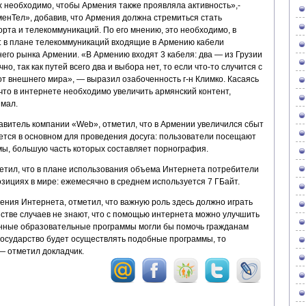
х необходимо, чтобы Армения также проявляла активность»,-
енТел», добавив, что Армения должна стремиться стать
рта и телекоммуникаций. По его мнению, это необходимо, в
: в плане телекоммуникаций входящие в Армению кабели
его рынка Армении. «В Армению входят 3 кабеля: два — из Грузии
о, так как путей всего два и выбора нет, то если что-то случится с
т внешнего мира», — выразил озабоченность г-н Климко. Касаясь
что в интернете необходимо увеличить армянский контент,
 мал.
авитель компании «Web», отметил, что в Армении увеличился сбыт
ется в основном для проведения досуга: пользователи посещают
ы, большую часть которых составляет порнография.
тил, что в плане использования объема Интернета потребители
зициях в мире: ежемесячно в среднем используется 7 ГБайт.
ления Интернета, отметил, что важную роль здесь должно играть
стве случаев не знают, что с помощью интернета можно улучшить
енные образовательные программы могли бы помочь гражданам
государство будет осуществлять подобные программы, то
— отметил докладчик.