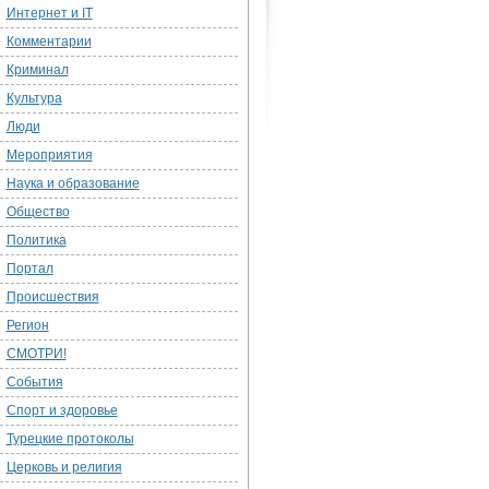
Интернет и IT
Комментарии
Криминал
Культура
Люди
Мероприятия
Наука и образование
Общество
Политика
Портал
Происшествия
Регион
СМОТРИ!
События
Спорт и здоровье
Турецкие протоколы
Церковь и религия