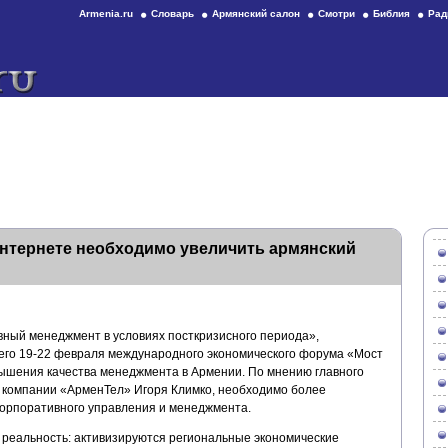
Armenia.ru
Словарь
Армянский салон
Смотри
Библия
Рад
Интернете необходимо увеличить армянский
вный менеджмент в условиях посткризисного периода»,
его 19-22 февраля международного экономического форума «Мост
ышения качества менеджмента в Армении. По мнению главного
а компании «АрменТел» Игоря Климко, необходимо более
орпоративного управления и менеджмента.
 реальность: активизируются региональные экономические