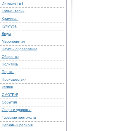
Интернет и IT
Комментарии
Криминал
Культура
Люди
Мероприятия
Наука и образование
Общество
Политика
Портал
Происшествия
Регион
СМОТРИ!
События
Спорт и здоровье
Турецкие протоколы
Церковь и религия