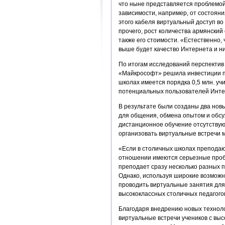
что ныне представляется проблемой
зависимости, например, от состояни
этого кабеля виртуальный доступ во
прочего, рост количества армянский 
также его стоимости. «Естественно
выше будет качество Интернета и ни
По итогам исследований перспектив
«Майкрософт» решила инвестиции пр
школах имеется порядка 0,5 млн. учи
потенциальных пользователей Интер
В результате были созданы два новых 
для общения, обмена опытом и обсу
дистанционное обучение отсутствую
организовать виртуальные встречи м
«Если в столичных школах преподаю
отношении имеются серьезные проб
преподает сразу несколько разных п
Однако, используя широкие возможн
проводить виртуальные занятия для
высококлассных столичных педагогов
Благодаря внедрению новых техноло
виртуальные встречи учеников с вы