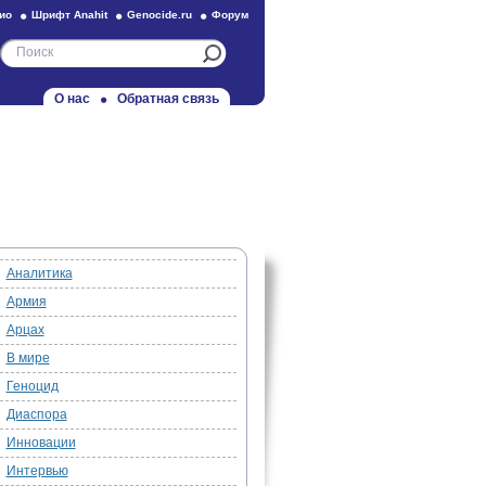
ио
Шрифт Anahit
Genocide.ru
Форум
О нас
Обратная связь
Аналитика
Армия
Арцах
В мире
Геноцид
Диаспора
Инновации
Интервью