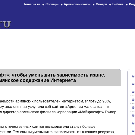
Armenia.ru
Словарь
Армянский салон
Смотри
Библия
Рад
фт»: чтобы уменьшить зависимость извне,
мянское содержание Интернета
аемости армянских пользователей Интернетом, вплоть до 90%,
ку аналогичных услуг или веб-сайтов в Армении маловато», – в
л директор армянского филиала корпорации «Майкрософт» Григор
тва отечественных сайтов пользователи станут больше
рсами. Тем самым уменьшится зависимость от внешних ресурсов,