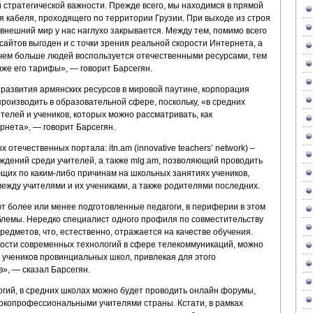
 стратегической важности. Прежде всего, мы находимся в прямой
я кабеля, проходящего по территории Грузии. При выходе из строя
 внешний мир у нас наглухо закрывается. Между тем, помимо всего
сайтов выгоден и с точки зрения реальной скорости Интернета, а
, чем больше людей воспользуется отечественными ресурсами, тем
же его тарифы», — говорит Барсегян.
 развития армянских ресурсов в мировой паутине, корпорация
оизводить в образовательной сфере, поскольку, «в средних
телей и учеников, которых можно рассматривать, как
нета», — говорит Барсегян.
отечественных портала: itn.am (innovative teachers’ network) –
ждений среди учителей, а также mlg.am, позволяющий проводить
щих по каким-либо причинам на школьных занятиях учеников,
ежду учителями и их учениками, а также родителями последних.
т более или менее подготовленные педагоги, в периферии в этом
лемы. Нередко специалист одного профиля по совместительству
редметов, что, естественно, отражается на качестве обучения.
ости современных технологий в сфере телекоммуникаций, можно
 учеников провинциальных школ, привлекая для этого
», — сказал Барсегян.
гий, в средних школах можно будет проводить онлайн форумы,
сокопрофессиональными учителями страны. Кстати, в рамках