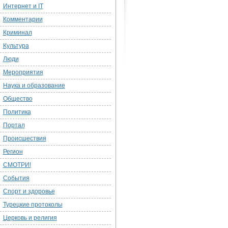
Интернет и IT
Комментарии
Криминал
Культура
Люди
Мероприятия
Наука и образование
Общество
Политика
Портал
Происшествия
Регион
СМОТРИ!
События
Спорт и здоровье
Турецкие протоколы
Церковь и религия