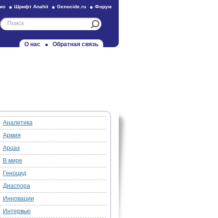
ио
Шрифт Anahit
Genocide.ru
Форум
О нас
Обратная связь
Аналитика
Армия
Арцах
В мире
Геноцид
Диаспора
Инновации
Интервью