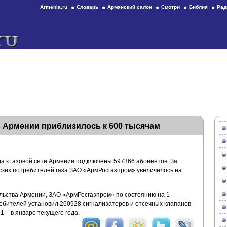
Armenia.ru
Словарь
Армянский салон
Смотри
Библия
Рад
в Армении приблизилось к 600 тысячам
а к газовой сети Армении подключены 597366 абонентов. За
еских потребителей газа ЗАО «АрмРосгазпром» увеличилось на
льства Армении, ЗАО «АрмРосгазпром» по состоянию на 1
ребителей установил 260928 сигнализаторов и отсечных клапанов
1 – в январе текущего года.