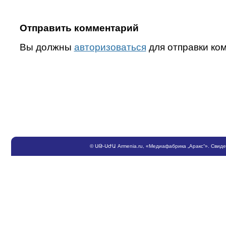
Отправить комментарий
Вы должны
авторизоваться
для отправки ко
©
ՍԹ
-
ՍԺԱ
Armenia.ru
, «Медиафабрика „Аракс“». Свид