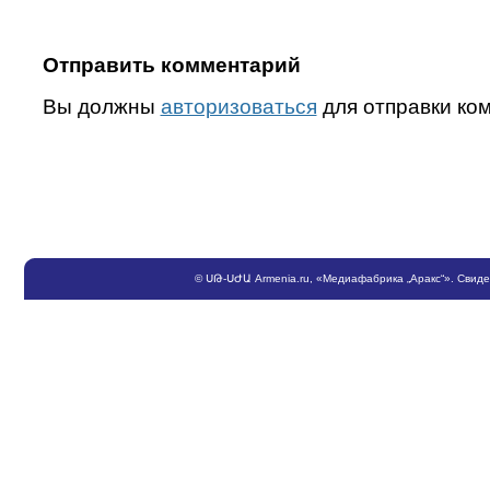
Отправить комментарий
Вы должны
авторизоваться
для отправки ко
©
ՍԹ
-
ՍԺԱ
Armenia.ru
, «Медиафабрика „Аракс“». Свид