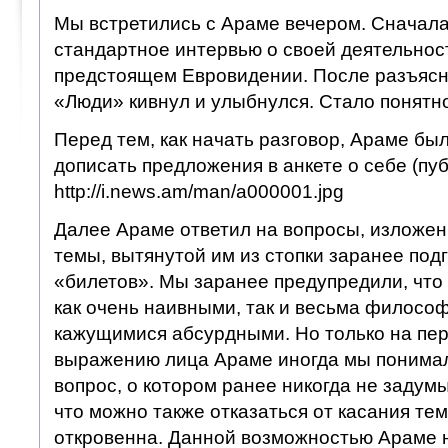
Мы встретились с Араме вечером. Сначала
стандартное интервью о своей деятельност
предстоящем Евровидении. После разъясн
«Люди» кивнул и улыбнулся. Стало понятно
Перед тем, как начать разговор, Араме б
дописать предложения в анкете о себе (пуб
http://i.news.am/man/a000001.jpg
Далее Араме ответил на вопросы, изложен
темы, вытянутой им из стопки заранее по
«билетов». Мы заранее предупредили, что 
как очень наивными, так и весьма философ
кажущимися абсурдными. Но только на пер
выражению лица Араме иногда мы понимали
вопрос, о котором ранее никогда не задум
что можно также отказаться от касания те
откровенна. Данной возможностью Араме н