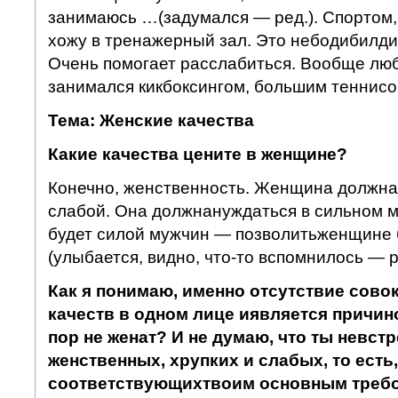
занимаюсь …(задумался — ред.). Спортом,
хожу в тренажерный зал. Это небодибилдин
Очень помогает расслабиться. Вообще люб
занимался кикбоксингом, большим теннисо
Тема: Женские качества
Какие качества цените в женщине?
Конечно, женственность. Женщина должна 
слабой. Она должнануждаться в сильном м
будет силой мужчин — позволитьженщине 
(улыбается, видно, что-то вспомнилось — р
Как я понимаю, именно отсутствие сово
качеств в одном лице и
является причино
пор не женат? И не думаю, что ты не
встр
женственных, хрупких и слабых, то есть,
соответствующих
твоим основным требо