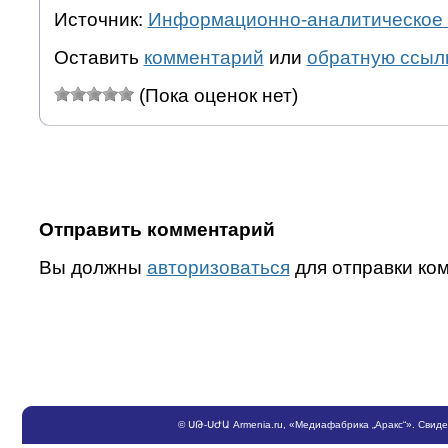
Источник:
Информационно-аналитическое 
Оставить
комментарий
или
обратную ссыл
(Пока оценок нет)
Отправить комментарий
Вы должны
авторизоваться
для отправки ко
©
ՍԹ
-
ՍԺԱ
Armenia.ru
, «Медиафабрика „Аракс“». Свид