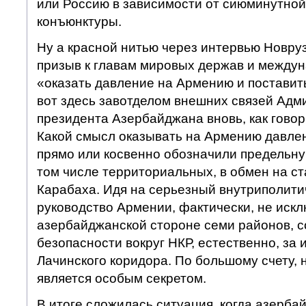
или Россию в зависимости от сиюминутной
конъюнктуры.
Ну а красной нитью через интервью Новру
призыв к главам мировых держав и между
«оказать давление на Армению и поставить
вот здесь завотделом внешних связей Адм
президента Азербайджана вновь, как говори
Какой смысл оказывать на Армению давлен
прямо или косвенно обозначили предельную
том числе территориальных, в обмен на ст
Карабаха. Идя на серьезный внутриполити
руководство Армении, фактически, не иск
азербайджанской стороне семи районов, 
безопасности вокруг НКР, естественно, за
Лачинского коридора. По большому счету, н
является особым секретом.
В итоге сложилась ситуация, когда азерба