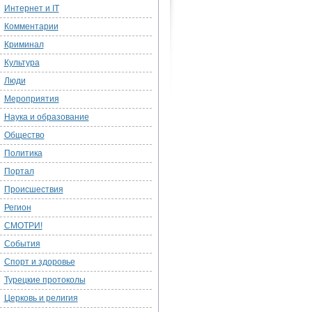
Интернет и IT
Комментарии
Криминал
Культура
Люди
Мероприятия
Наука и образование
Общество
Политика
Портал
Происшествия
Регион
СМОТРИ!
События
Спорт и здоровье
Турецкие протоколы
Церковь и религия