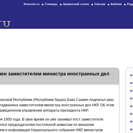
Armenia.ru
Словарь
Армянский салон
Смотри
Библия
Рад
чен заместителем министра иностранных дел
ахской Республики (Республики Арцах) Бако Саакян подписал указ
таджаняна заместителем министра иностранных дел НКР. Об этом
мационном управлении аппарата президента НКР.
 1950 года. В свое время он уже занимал пост заместителя
ялся председателем постоянной комиссии по внешним
ям и информации Национального собрания НКР, министром