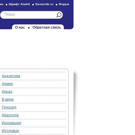
ио
Шрифт Anahit
Genocide.ru
Форум
О нас
Обратная связь
Аналитика
Армия
Арцах
В мире
Геноцид
Диаспора
Инновации
Интервью