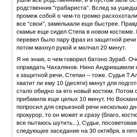
родственник "грабариста". Вслед за ушедш
промеж собой о чем-то громко расхохотали
все "свои", замелькали еще быстрее. Правд
скамье еще сидел Степа в новом костюме. 
перевел было пару фраз из защитной речи
потом махнул рукой и молчал 20 минут.
Я не знаю, о чем говорил батоно Зураб. О
оправдать Чахалянов. Нино Андриашвили о
к защитной речи, Степан – тоже. Судья Т.А
хватит ли ему 10 (десяти) минут для подго
стало обидно за его новый костюм. Потом
прибавила еще целых 10 минут. Но Восканя
попросил для серьезной речи несколько дней
прокурор, то он может и сразу (благо, костюм
все пытаюсь шутить...). Судьи, посоветова
следующее заседание на 30 октября, в пят