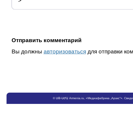
">
Отправить комментарий
Вы должны
авторизоваться
для отправки ко
©
ՍԹ
-
ՍԺԱ
Armenia.ru
, «Медиафабрика „Аракс“». Свид