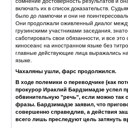
сомнение достоверность результатов и он
включать их в список доказательств. Судьям
было до лампочки и они не поинтересовали
Они продолжали оживленный диалог между
грузинскими участниками заседания, знат
саботировать свои обязанности, и все это
киносеанс на иностранном языке без титро
главные действующие лица выражались на
языке.
Чахаляны ушли, фарс продолжился.
В ходе полемики о переводчике (как по
прокурор Ираклий Бардзимадзе успел п
обвинительную "речь", если можно так 
фразы. Бардзимадзе заявил, что пригово
совершенно справедлив, а действия защ
всего лишь преследуют цель затянуть в