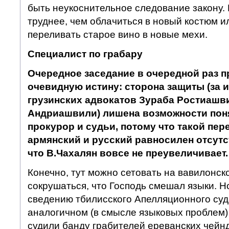
быть неукоснительное следование закону. 
труднее, чем облачиться в новый костюм и
переливать старое вино в новые мехи.
Специалист по грабару
Очередное заседание в очередной раз 
очевидную истину: сторона защиты (за
грузинских адвокатов Зураба Ростиашв
Андриашвили) лишена возможности поня
прокурор и судьи, потому что такой пер
армянский и русский равносилен отсутс
что В.Чахалян вовсе не преувеличивает.
Конечно, тут можно сетовать на вавилонск
сокрушаться, что Господь смешал языки. Но
сведению тбилисского Апелляционного суд
аналогичном (в смысле языковых проблем) 
судили банду грабителей ереванских чейн