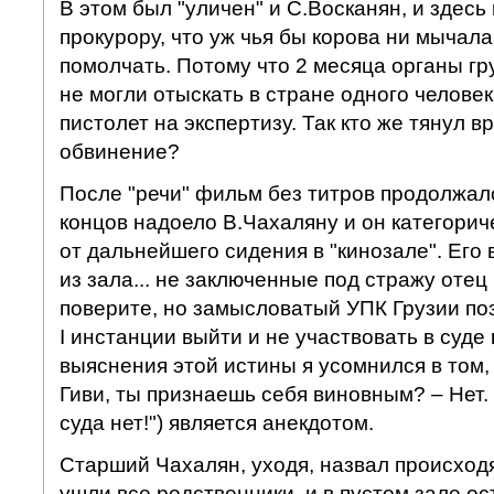
В этом был "уличен" и С.Восканян, и здесь 
прокурору, что уж чья бы корова ни мычал
помолчать. Потому что 2 месяца органы гр
не могли отыскать в стране одного человек
пистолет на экспертизу. Так кто же тянул в
обвинение?
После "речи" фильм без титров продолжалс
концов надоело В.Чахаляну и он категориче
от дальнейшего сидения в "кинозале". Его
из зала... не заключенные под стражу отец 
поверите, но замысловатый УПК Грузии по
I инстанции выйти и не участвовать в суде
выяснения этой истины я усомнился в том, 
Гиви, ты признаешь себя виновным? – Нет. 
суда нет!") является анекдотом.
Старший Чахалян, уходя, назвал происход
ушли все родственники, и в пустом зале ос