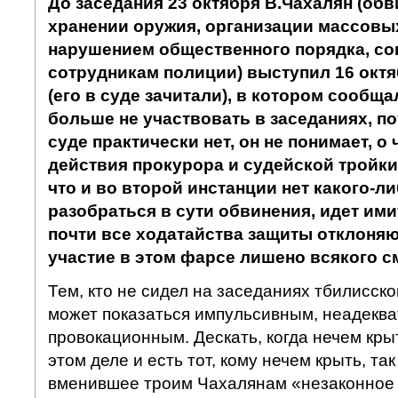
До заседания 23 октября В.Чахалян (об
хранении оружия, организации массовы
нарушением общественного порядка, с
сотрудникам полиции) выступил 16 октя
(его в суде зачитали), в котором сообщ
больше не участвовать в заседаниях, по
суде практически нет, он не понимает, о 
действия прокурора и судейской тройки
что и во второй инстанции нет какого-л
разобраться в сути обвинения, идет ими
почти все ходатайства защиты отклоня
участие в этом фарсе лишено всякого с
Тем, кто не сидел на заседаниях тбилисског
может показаться импульсивным, неадекв
провокационным. Дескать, когда нечем кры
этом деле и есть тот, кому нечем крыть, та
вменившее троим Чахалянам «незаконное