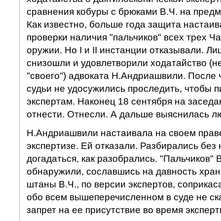
сравнения кобуры с брюками В.Ч. на предм
Как известно, больше года защита настаив
проверки наличия "пальчиков" всех трех Ча
оружии. Но I и II инстанции отказывали. Л
снизошли и удовлетворили ходатайство (не
"своего") адвоката Н.Андриашвили. После 
судьи не удосужились проследить, чтобы п
экспертам. Наконец 18 сентября на засед
отнести. Отнесли. А дальше выяснилась л
Н.Андриашвили настаивала на своем праве
экспертизе. Ей отказали. Разбирались без 
догадаться, как разобрались. "Пальчиков" В
обнаружили, сославшись на давность хране
штаны В.Ч., по версии экспертов, соприка
обо всем вышеперечисленном в суде не ска
запрет на ее присутствие во время эксперт