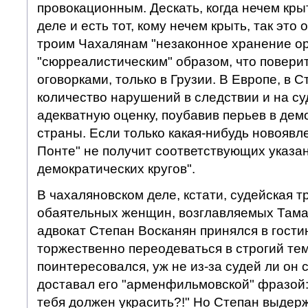
провокационным. Дескать, когда нечем крыть
деле и есть тот, кому нечем крыть, так эт
троим Чахалянам "незаконное хранение ор
"сюрреалистическим" образом, что поверить 
оговорками, только в Грузии. В Европе, в С
количество нарушений в следствии и на су
адекватную оценку, поубавив перьев в де
страны. Если только какая-нибудь новоявл
Понте" не получит соответствующих указа
демократических кругов".
В чахаляновском деле, кстати, судейская т
обаятельных женщин, возглавляемых Тамар
адвокат Степан Восканян принялся в гости
торжественно переодеваться в строгий те
поинтересовался, уж не из-за судей ли он 
доставал его "арменфильмовской" фразой:
тебя должен украсить?!" Но Степан выдерж