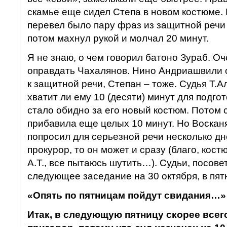
скамье еще сидел Степа в новом костюме.
перевел было пару фраз из защитной речи
потом махнул рукой и молчал 20 минут.
Я не знаю, о чем говорил батоно Зураб. О
оправдать Чахалянов. Нино Андриашвили о
к защитной речи, Степан – тоже. Судья Т.А
хватит ли ему 10 (десяти) минут для подго
стало обидно за его новый костюм. Потом
прибавила еще целых 10 минут. Но Восканя
попросил для серьезной речи несколько дней
прокурор, то он может и сразу (благо, кост
А.Т., все пытаюсь шутить…). Судьи, посов
следующее заседание на 30 октября, в пят
«Опять по пятницам пойдут свидания…»
Итак, в следующую пятницу скорее всег