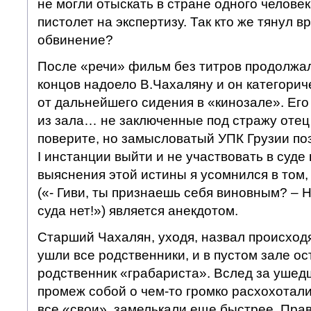
не могли отыскать в стране одного человек
пистолет на экспертизу. Так кто же тянул в
обвинение?
После «речи» фильм без титров продолжалс
концов надоело В.Чахаляну и он категориче
от дальнейшего сидения в «кинозале». Его
из зала… не заключенные под стражу отец 
поверите, но замысловатый УПК Грузии по
I инстанции выйти и не участвовать в суде
выяснения этой истины я усомнился в том,
(«- Гиви, ты признаешь себя виновным? – Не
суда нет!») является анекдотом.
Старший Чахалян, уходя, назвал происход
ушли все родственники, и в пустом зале ос
родственник «грабариста». Вслед за ушед
промеж собой о чем-то громко расхохотали
все «свои», замелькали еще быстрее. Прав