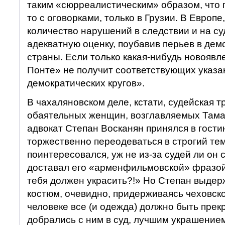
таким «сюрреалистическим» образом, что по
то с оговорками, только в Грузии. В Европе
количество нарушений в следствии и на су
адекватную оценку, поубавив перьев в де
страны. Если только какая-нибудь новоявл
Понте» не получит соответствующих указа
демократических кругов».
В чахаляновском деле, кстати, судейская т
обаятельных женщин, возглавляемых Тамар
адвокат Степан Восканян принялся в гости
торжественно переодеваться в строгий те
поинтересовался, уж не из-за судей ли он 
доставал его «арменфильмовской» фразой
тебя должен украсить?!» Но Степан выдерж
костюм, очевидно, придерживаясь чеховско
человеке все (и одежда) должно быть прекр
добрались с ним в суд, лучшим украшение