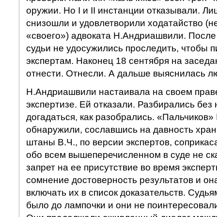
оружии. Но I и II инстанции отказывали. Л
снизошли и удовлетворили ходатайство (не
«своего») адвоката Н.Андриашвили. После 
судьи не удосужились проследить, чтобы п
экспертам. Наконец 18 сентября на засед
отнести. Отнесли. А дальше выяснилась л
Н.Андриашвили настаивала на своем праве
экспертизе. Ей отказали. Разбирались без 
догадаться, как разобрались. «Пальчиков» 
обнаружили, сославшись на давность хране
штаны В.Ч., по версии экспертов, соприка
обо всем вышеперечисленном в суде не ска
запрет на ее присутствие во время эксперт
сомнение достоверность результатов и он
включать их в список доказательств. Судьям
было до лампочки и они не поинтересовали