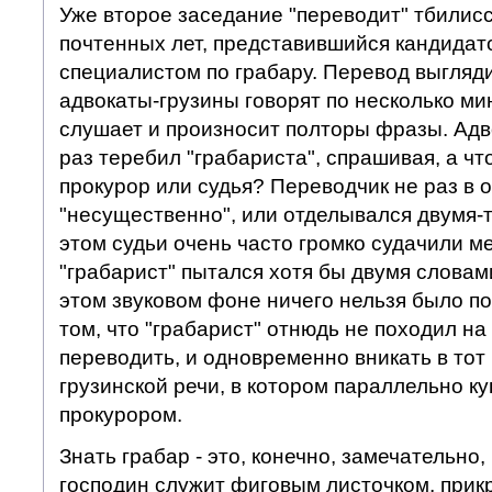
Уже второе заседание "переводит" тбилис
почтенных лет, представившийся кандидат
специалистом по грабару. Перевод выгляди
адвокаты-грузины говорят по несколько ми
слушает и произносит полторы фразы. Адв
раз теребил "грабариста", спрашивая, а чт
прокурор или судья? Переводчик не раз в о
"несущественно", или отделывался двумя-
этом судьи очень часто громко судачили ме
"грабарист" пытался хотя бы двумя словам
этом звуковом фоне ничего нельзя было по
том, что "грабарист" отнюдь не походил на
переводить, и одновременно вникать в тот
грузинской речи, в котором параллельно ку
прокурором.
Знать грабар - это, конечно, замечательно, 
господин служит фиговым листочком, при