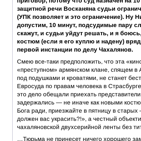
приговор, потому что суд назначен на 10
защитной речи Восканяна судьи ограни
(УПК позволяет и это ограничение). Ну Н
допустим, 10 минут, подсудимые пару сл
скажут, и судьи уйдут решать, и я боюсь
костюм (если я его куплю и надену) вря
первой инстанции по делу Чахалянов.
Смею все-таки предположить, что эта «кин
«преступном» армянском клане, спящем в 
под подушками и кроватями, не станет бес
Евросуда по правам человека в Страсбурге.
это дело обещали приехать представители 
задержались — не иначе как новыми костю
Бога ради, приезжайте в пятницу в старых
должен вас украсить?!», а честный объект
чахаляновской двухсерийной ленты без ти
…Тюрьма не принесет ничего хорошего за