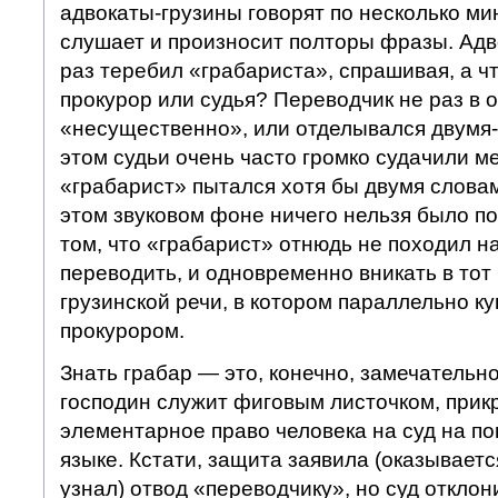
адвокаты-грузины говорят по несколько ми
слушает и произносит полторы фразы. Адв
раз теребил «грабариста», спрашивая, а ч
прокурор или судья? Переводчик не раз в о
«несущественно», или отделывался двумя-
этом судьи очень часто громко судачили ме
«грабарист» пытался хотя бы двумя словам
этом звуковом фоне ничего нельзя было по
том, что «грабарист» отнюдь не походил н
переводить, и одновременно вникать в тот
грузинской речи, в котором параллельно ку
прокурором.
Знать грабар — это, конечно, замечательно,
господин служит фиговым листочком, при
элементарное право человека на суд на по
языке. Кстати, защита заявила (оказывается
узнал) отвод «переводчику», но суд отклон