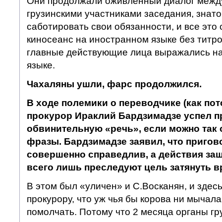
Они продолжали оживленный диалог между
грузинскими участниками заседания, знат
саботировать свои обязанности, и все это
киносеанс на иностранном языке без титро
главные действующие лица выражались на
языке.
Чахаляны ушли, фарс продолжился.
В ходе полемики о переводчике (как по
прокурор Ираклий Бардзимадзе успел п
обвинительную «речь», если можно так 
фразы. Бардзимадзе заявил, что пригово
совершенно справедлив, а действия защ
всего лишь преследуют цель затянуть в
В этом был «уличен» и С.Восканян, и здесь
прокурору, что уж чья бы корова ни мычал
помолчать. Потому что 2 месяца органы гр