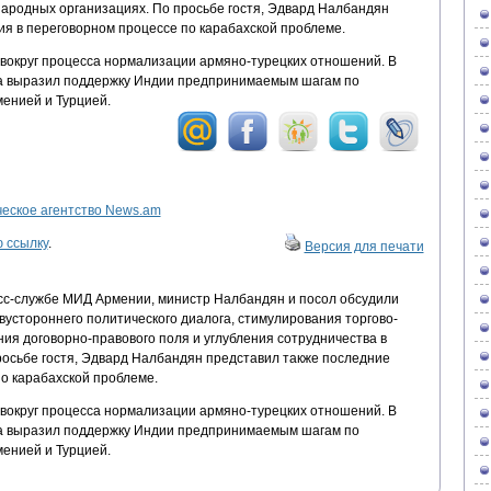
народных организациях. По просьбе гостя, Эдвард Налбандян
ия в переговорном процессе по карабахской проблеме.
вокруг процесса нормализации армяно-турецких отношений. В
ра выразил поддержку Индии предпринимаемым шагам по
енией и Турцией.
ское агентство News.am
 ссылку
.
Версия для печати
с-службе МИД Армении, министр Налбандян и посол обсудили
устороннего политического диалога, стимулирования торгово-
ия договорно-правового поля и углубления сотрудничества в
осьбе гостя, Эдвард Налбандян представил также последние
о карабахской проблеме.
вокруг процесса нормализации армяно-турецких отношений. В
ра выразил поддержку Индии предпринимаемым шагам по
енией и Турцией.