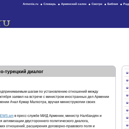
Armenia.ru
Словарь
Армянский салон
Смотри
Библия
Рад
о-турецкий диалог
редпринимаемым шагам по установлению отношений между
октября заявил на встрече с министром иностранных дел Армении
ении Ачал Кумар Малхотра, вручая министру
копии своих
NEWS.am
в пресс-службе МИД Армении, министр Налбандян и
я активизации двустороннего политического диалога,
ких отношений, расширения договорно-правового поля и