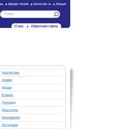
ио
Шрифт Anahit
Genocide.ru
Форум
О нас
Обратная связь
Аналитика
Армия
Арцах
В мире
Геноцид
Диаспора
Инновации
Интервью