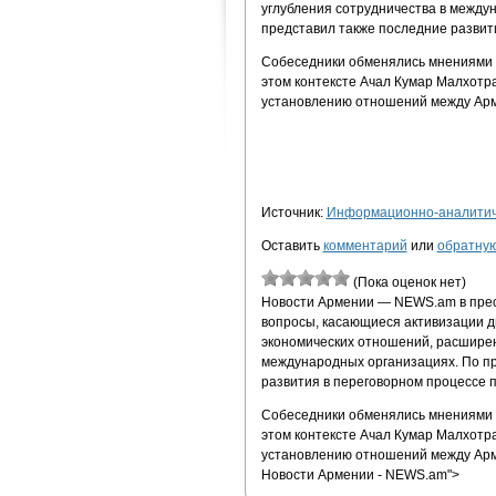
углубления сотрудничества в между
представил также последние развит
Собеседники обменялись мнениями 
этом контексте Ачал Кумар Малхот
установлению отношений между Арм
Источник:
Информационно-аналитиче
Оставить
комментарий
или
обратную
(Пока оценок нет)
Новости Армении — NEWS.am в прес
вопросы, касающиеся активизации дв
экономических отношений, расширен
международных организациях. По пр
развития в переговорном процессе п
Собеседники обменялись мнениями 
этом контексте Ачал Кумар Малхот
установлению отношений между Арм
Новости Армении - NEWS.am">