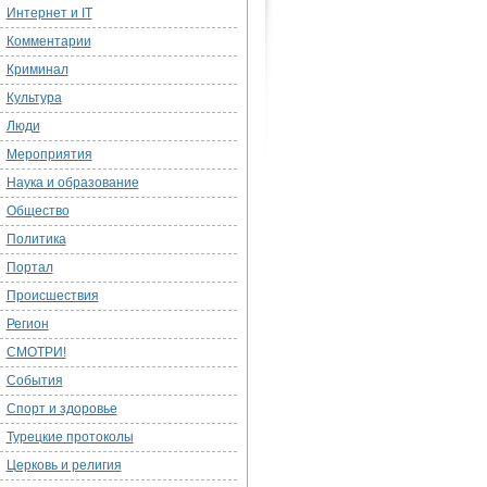
Интернет и IT
Комментарии
Криминал
Культура
Люди
Мероприятия
Наука и образование
Общество
Политика
Портал
Происшествия
Регион
СМОТРИ!
События
Спорт и здоровье
Турецкие протоколы
Церковь и религия