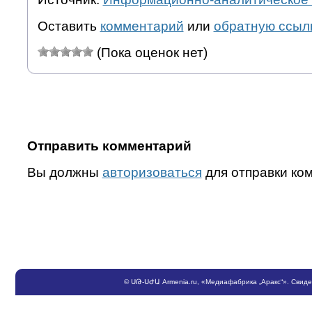
Оставить
комментарий
или
обратную ссыл
(Пока оценок нет)
Отправить комментарий
Вы должны
авторизоваться
для отправки ко
©
ՍԹ
-
ՍԺԱ
Armenia.ru
, «Медиафабрика „Аракс“». Свид