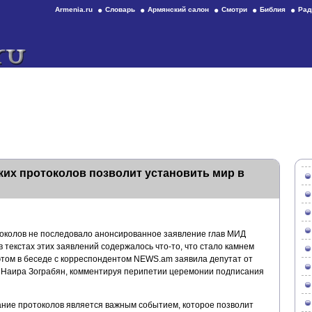
Armenia.ru
Словарь
Армянский салон
Смотри
Библия
Рад
их протоколов позволит установить мир в
токолов не последовало анонсированное заявление глав МИД
в текстах этих заявлений содержалось что-то, что стало камнем
этом в беседе с корреспондентом NEWS.am заявила депутат от
аира Зограбян, комментируя перипетии церемонии подписания
сание протоколов является важным событием, которое позволит