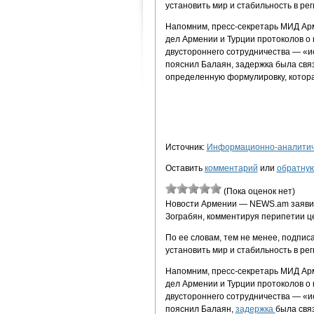
установить мир и стабильность в рег
Напомним, пресс-секретарь МИД Ар
дел Армении и Турции протоколов о
двустороннего сотрудничества — «ис
пояснил Балаян, задержка была связ
определенную формулировку, котор
Источник:
Информационно-аналитиче
Оставить
комментарий
или
обратную
(Пока оценок нет)
Новости Армении — NEWS.am заяви
Зограбян, комментируя перипетии 
По ее словам, тем не менее, подпи
установить мир и стабильность в рег
Напомним, пресс-секретарь МИД Ар
дел Армении и Турции протоколов о
двустороннего сотрудничества — «ис
пояснил Балаян,
задержка
была свя