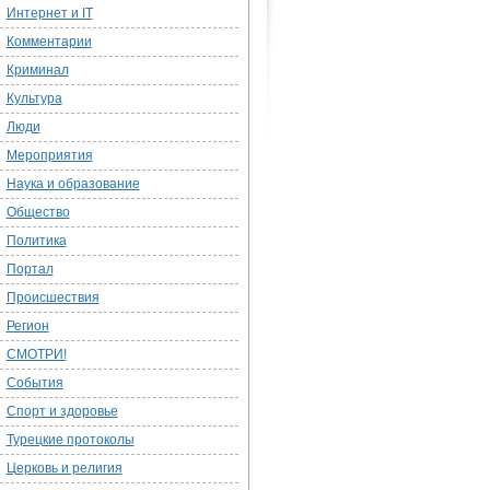
Интернет и IT
Комментарии
Криминал
Культура
Люди
Мероприятия
Наука и образование
Общество
Политика
Портал
Происшествия
Регион
СМОТРИ!
События
Спорт и здоровье
Турецкие протоколы
Церковь и религия