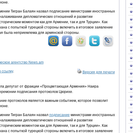
ионе.
мении Тигран Балаян назвал подписание министрами иностранных
 налаживании дипломатических отношений и развитии
торическим моментом как для Армении, так и для Турции». Как
ана с попыткой турецкой стороны включить в итоговое заявление
ая была неприемлема для армянской стороны.
ское агентство News.am
 ссылку
.
Версия для печати
ла депутат от фракции «Процветающая Армения» Наира
церемонии подписания протоколов Цюрихе.
сание протоколов является важным событием, которое позволит
ионе.
мении Тигран Балаян назвал
подписание
министрами иностранных
 налаживании дипломатических отношений и развитии
торическим моментом как для Армении, так и для Турции». Как
зана с попыткой турецкой стороны включить в итоговое заявление