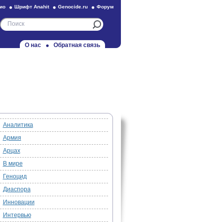
ио
Шрифт Anahit
Genocide.ru
Форум
О нас
Обратная связь
Аналитика
Армия
Арцах
В мире
Геноцид
Диаспора
Инновации
Интервью