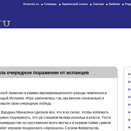
Armenia.ru
Словарь
Армянский салон
Смотри
Библия
Рад
ла очередное поражение от испанцев
орной Армении в рамках квалификационного раунда чемпионата
ндой Испании. Игра закончилась так, как многие изначально и
овали свою очередную победу.
Вардана Минасяна сделали все, что в их силах, чтобы избежать
ужно подчеркнуть, что уж слишком велика разница в классе. Гости
реимущество на протяжении всего матча и в первом тайме сумели
забит игроком лондонского «Арсенала» Сеском Фабрегасом,