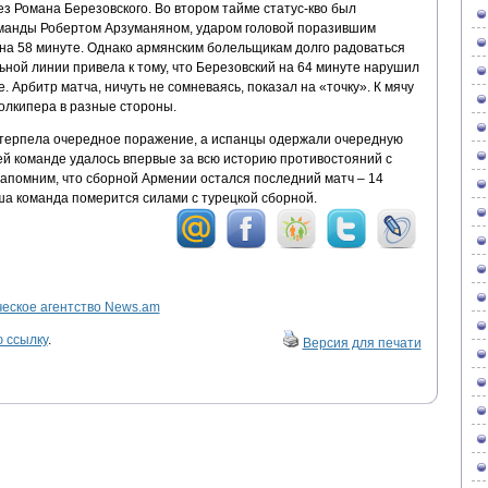
з Романа Березовского. Во втором тайме статус-кво был
манды Робертом Арзуманяном, ударом головой поразившим
на 58 минуте. Однако армянским болельщикам долго радоваться
ной линии привела к тому, что Березовский на 64 минуте нарушил
 Арбитр матча, ничуть не сомневаясь, показал на «точку». К мячу
олкипера в разные стороны.
отерпела очередное поражение, а испанцы одержали очередную
ей команде удалось впервые за всю историю противостояний с
Напомним, что сборной Армении остался последний матч – 14
ша команда померится силами с турецкой сборной.
ское агентство News.am
 ссылку
.
Версия для печати