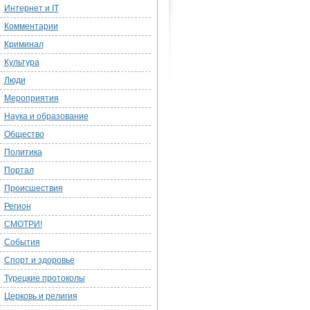
Интернет и IT
Комментарии
Криминал
Культура
Люди
Мероприятия
Наука и образование
Общество
Политика
Портал
Происшествия
Регион
СМОТРИ!
События
Спорт и здоровье
Турецкие протоколы
Церковь и религия