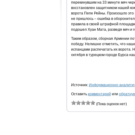
перекинувшим на 33 минуте мяч чере
восстановлен защитником нашей ко
ворота Пепе Рейны. Произошло это 
не пришлось – ошибка в оборонитель
правила в своей штрафной площадке.
подошел Хуан Мата, разведя мяч и г
Таким образом, сборная Армении п
победу. Нелишне отметить, что наш
испанцами распечатать их ворота. 
октября в турецком городе Бурса на
Источник:
Информационно-аналитиче
Оставить
комментарий
или
обратную
(Пока оценок нет)