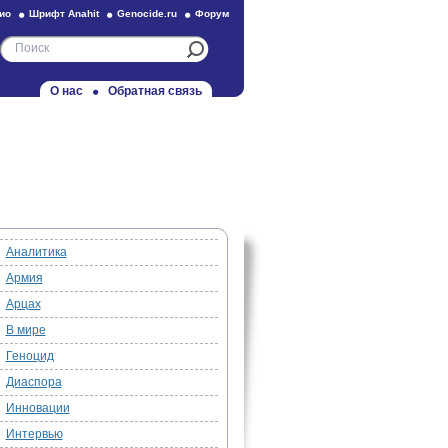
ио
Шрифт Anahit
Genocide.ru
Форум
О нас
Обратная связь
Аналитика
Армия
Арцах
В мире
Геноцид
Диаспора
Инновации
Интервью