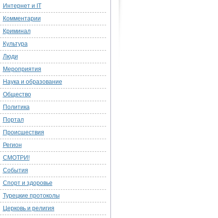
Интернет и IT
Комментарии
Криминал
Культура
Люди
Мероприятия
Наука и образование
Общество
Политика
Портал
Происшествия
Регион
СМОТРИ!
События
Спорт и здоровье
Турецкие протоколы
Церковь и религия