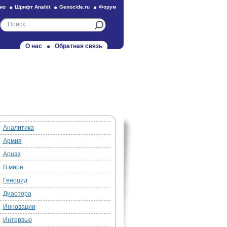
ио
Шрифт Anahit
Genocide.ru
Форум
О нас
Обратная связь
Аналитика
Армия
Арцах
В мире
Геноцид
Диаспора
Инновации
Интервью