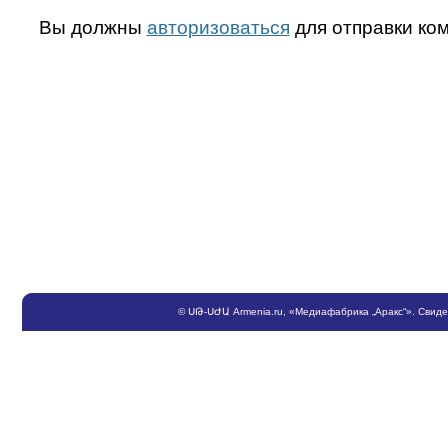
Вы должны
авторизоваться
для отправки ко
©
ՍԹ
-
ՍԺԱ
Armenia.ru
, «Медиафабрика „Аракс“». Свид