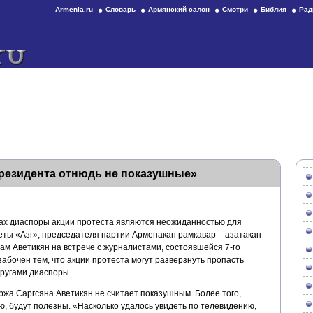
Armenia.ru
Словарь
Армянский салон
Смотри
Библия
Рад
президента отнюдь не показушные»
ах диаспоры акции протеста являются неожиданностью для
еты «Азг», председателя партии Арменакан рамкавар – азатакан
ам Аветикян на встрече с журналистами, состоявшейся 7-го
забочен тем, что акции протеста могут разверзнуть пропасть
ругами диаспоры.
жа Саргсяна Аветикян не считает показушным. Более того,
, будут полезны. «Насколько удалось увидеть по телевидению,