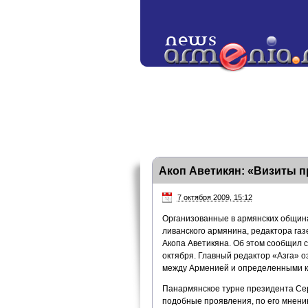
Акоп Аветикян: «Визиты 
7 октября 2009, 15:12
Организованные в армянских общин
ливанского армянина, редактора газ
Акопа Аветикяна. Об этом сообщил с
октября. Главный редактор «Азга» о
между Арменией и определенными к
Панармянское турне президента Сер
подобные проявления, по его мнению