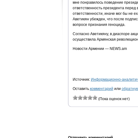
мне понравилось поведение президен
ответственность президента перед 
ответственности, иначе мог бы не е
Аветикян убежден, что после подпи
вопросе признания геноцида.
Согласно Аветикяну, в диаспоре акц
осуществила Армянская революцио
Новости Армении — NEWS.am
Источник:
Информационно-аналитиче
Оставить
комментарий
или
обратную
(Пока оценок нет)
Отправить комментарий