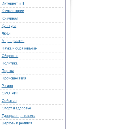
Интернет и IT
Комментарии
Криминал
Культура
Люди
Мероприятия
Наука и образование
Общество
Политика
Портал
Происшествия
Регион
СМОТРИ!
События
Спорт и здоровье
Турецкие протоколы
Церковь и религия