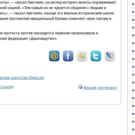
та», — сказал Аветикян, на взгляд которого визиты подчеркивают
всей нацией. «Тем самым он не чурается общения с людьми и
хать», — сказал Аветикян, находя это верным историческим шагом.
сания протоколов официальный Ереван поменяет свою тактику в
ии протеста против президента Армении организовала и
нная федерация «Дашнакцутюн».
ское агентство News.am
 ссылку
.
Версия для печати