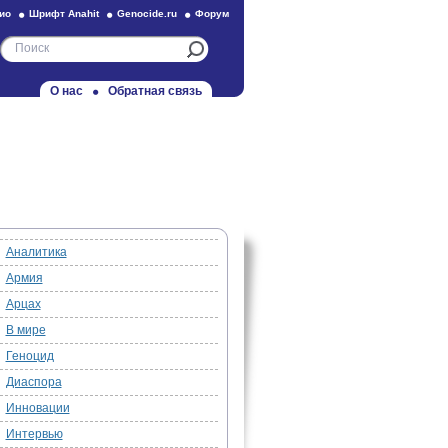
ио
Шрифт Anahit
Genocide.ru
Форум
О нас
Обратная связь
Аналитика
Армия
Арцах
В мире
Геноцид
Диаспора
Инновации
Интервью