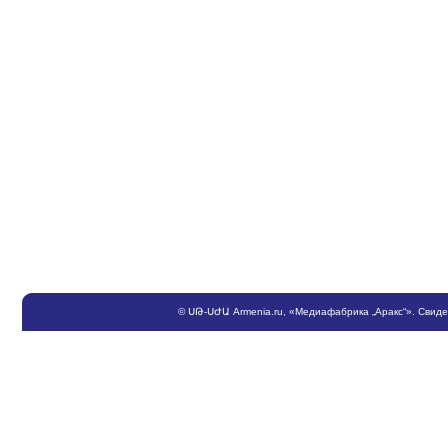
©
ՍԹ
-
ՍԺԱ
Armenia.ru
, «Медиафабрика „Аракс“». Свид