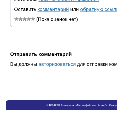
Оставить
комментарий
или
обратную ссыл
(Пока оценок нет)
Отправить комментарий
Вы должны
авторизоваться
для отправки ко
©
ՍԹ
-
ՍԺԱ
Armenia.ru
, «Медиафабрика „Аракс“». Свид