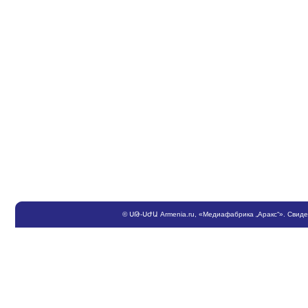
©
ՍԹ
-
ՍԺԱ
Armenia.ru
, «Медиафабрика „Аракс“». Свид